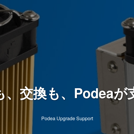
も、交換も、Podeaが
Podea Upgrade Support